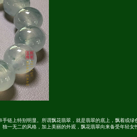
串手链上特别明显。所谓飘花翡翠，就是翡翠的底上，飘着或绿
。独一无二的风格，加上美丽的外观，飘花翡翠向来备受年轻女