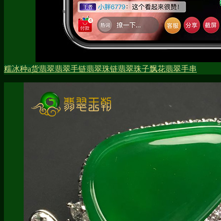
糯冰种
a货翡翠
翡翠手链
翡翠珠链
翡翠珠子
飘花
翡翠手串