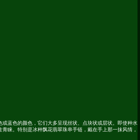
色或蓝色的颜色，它们大多呈现丝状、点块状或层状。即使种水
性青睐。特别是冰种飘花翡翠珠串手链，戴在手上那一抹风情，