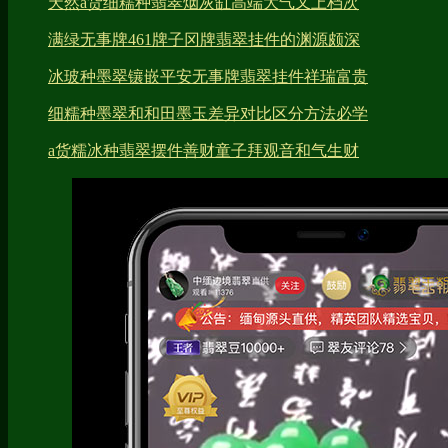
天然a货细糯种翡翠烟灰缸高端大气又上档次
满绿无事牌461牌子冈牌翡翠挂件的渊源颇深
冰玻种墨翠镶嵌平安无事牌翡翠挂件祥瑞富贵
细糯种墨翠和和田墨玉差异对比区分方法必学
a货糯冰种翡翠摆件善财童子拜观音和气生财