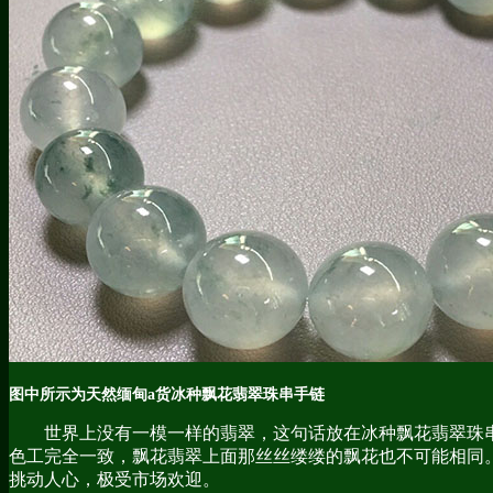
图中所示为天然缅甸a货
冰种飘花翡翠珠串手链
世界上没有一模一样的翡翠，这句话放在冰种飘花翡翠珠
色工完全一致，飘花翡翠上面那丝丝缕缕的飘花也不可能相同
挑动人心，极受市场欢迎。