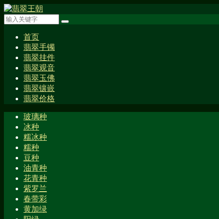
首页
翡翠手镯
翡翠挂件
翡翠观音
翡翠玉佛
翡翠镶嵌
翡翠价格
玻璃种
冰种
糯冰种
糯种
豆种
油青种
花青种
紫罗兰
春带彩
黄加绿