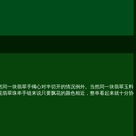
然同一块翡翠手镯心对半切开的情况例外。当然同一块翡翠玉料
花翡翠珠串手链来说只要飘花的颜色相近，整串看起来就十分协