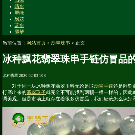
阳绿
晴水
翠绿
飘花
蓝水
墨翠
当前位置：
网站首页
>
翡翠珠串
> 正文
冰种飘花翡翠珠串手链仿冒品
冰种翡翠
2020-02-03
10
0
对于同一块冰种飘花翡翠玉料无论是取
翡翠手镯
还是雕刻
打磨出来的
翡翠珠子
就完全不可能找到两颗一模一样的，因此
调美观。但是市场上就存在着很多仿冒品，我们应该怎么识别