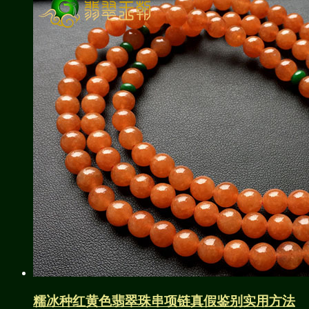
糯冰种红黄色翡翠珠串项链真假鉴别实用方法