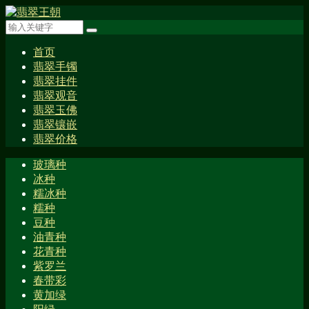
首页
翡翠手镯
翡翠挂件
翡翠观音
翡翠玉佛
翡翠镶嵌
翡翠价格
玻璃种
冰种
糯冰种
糯种
豆种
油青种
花青种
紫罗兰
春带彩
黄加绿