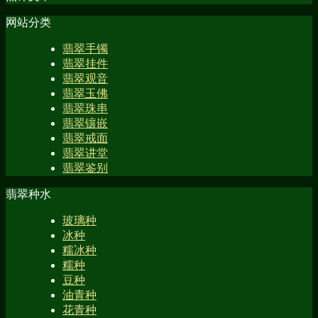
网站分类
翡翠手镯
翡翠挂件
翡翠观音
翡翠玉佛
翡翠珠串
翡翠镶嵌
翡翠戒面
翡翠讲堂
翡翠鉴别
翡翠种水
玻璃种
冰种
糯冰种
糯种
豆种
油青种
花青种