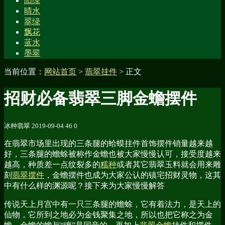
阳绿
晴水
翠绿
飘花
蓝水
墨翠
当前位置：
网站首页
>
翡翠挂件
> 正文
招财必备翡翠三脚金蟾摆件
冰种翡翠
2019-09-04
46
0
在翡翠市场里出现的三条腿的蛤蟆挂件首饰摆件销量越来越
好，三条腿的蟾蜍被称作金蟾也被大家慢慢认可，接受度越来
越高，种质差一点纹裂多的
糯种
或者其它翡翠玉料就会用来雕
刻
翡翠摆件
，金蟾摆件也成为大家公认的镇宅招财灵物，这其
中有什么样的渊源呢？接下来为大家慢慢解答
传说天上月宫中有一只三条腿的蟾蜍，它有着法力，是天上的
仙物，它所到之地必为金钱聚集之地，所以也把它称之为金