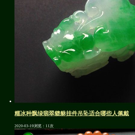
糯冰种飘绿翡翠貔貅挂件吊坠适合哪些人佩戴
2020-03-19
浏览：11次