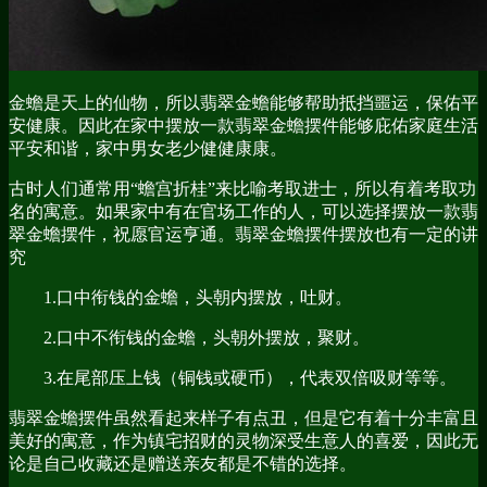
金蟾是天上的仙物，所以翡翠金蟾能够帮助抵挡噩运，保佑平
安健康。因此在家中摆放一款翡翠金蟾摆件能够庇佑家庭生活
平安和谐，家中男女老少健健康康。
古时人们通常用“蟾宫折桂”来比喻考取进士，所以有着考取功
名的寓意。如果家中有在官场工作的人，可以选择摆放一款翡
翠金蟾摆件，祝愿官运亨通。翡翠金蟾摆件摆放也有一定的讲
究
1.口中衔钱的金蟾，头朝内摆放，吐财。
2.口中不衔钱的金蟾，头朝外摆放，聚财。
3.在尾部压上钱（铜钱或硬币），代表双倍吸财等等。
翡翠金蟾摆件虽然看起来样子有点丑，但是它有着十分丰富且
美好的寓意，作为镇宅招财的灵物深受生意人的喜爱，因此无
论是自己收藏还是赠送亲友都是不错的选择。