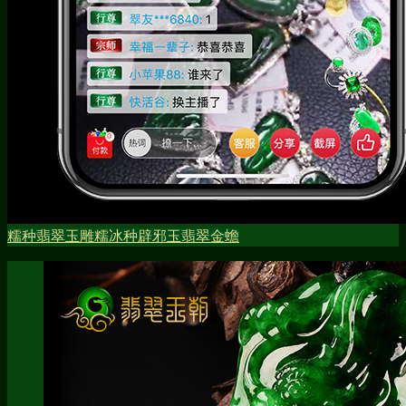
糯种
翡翠玉雕
糯冰种
辟邪玉
翡翠金蟾