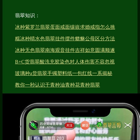
翡翠知识：
冰种紫罗兰翡翠蛋面戒面镶嵌求婚戒指怎么挑
糯冰种晴水色翡翠挂件摆件貔貅公母区分方法
冰种无色翡翠南海观音挂件吉祥如意圆满顺遂
B+C货翡翠酸洗充胶染色对人体伤害不容忽视
玻璃种a货翡翠手镯塑料纸一包红线一系揭秘
教你一秒认识干青种油青种花青种翡翠