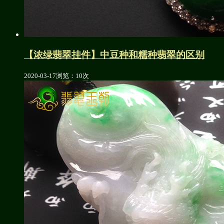
【浓绿翡翠挂件】中豆种和糯种翡翠的区别
2020-03-17
浏览：10次