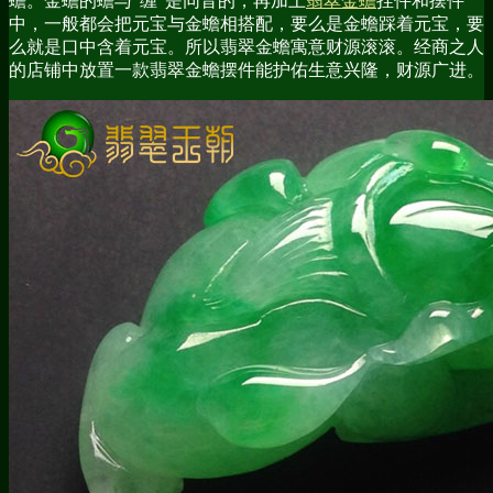
蟾。金蟾的蟾与“缠”是同音的，再加上
翡翠金蟾
挂件和摆件
中，一般都会把元宝与金蟾相搭配，要么是金蟾踩着元宝，要
么就是口中含着元宝。所以翡翠金蟾寓意财源滚滚。经商之人
的店铺中放置一款翡翠金蟾摆件能护佑生意兴隆，财源广进。