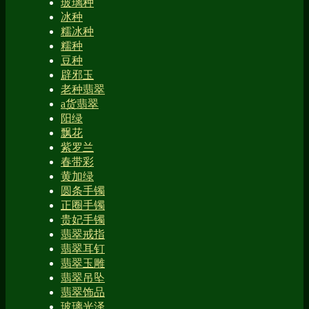
玻璃种
冰种
糯冰种
糯种
豆种
辟邪玉
老种翡翠
a货翡翠
阳绿
飘花
紫罗兰
春带彩
黄加绿
圆条手镯
正圈手镯
贵妃手镯
翡翠戒指
翡翠耳钉
翡翠玉雕
翡翠吊坠
翡翠饰品
玻璃光泽