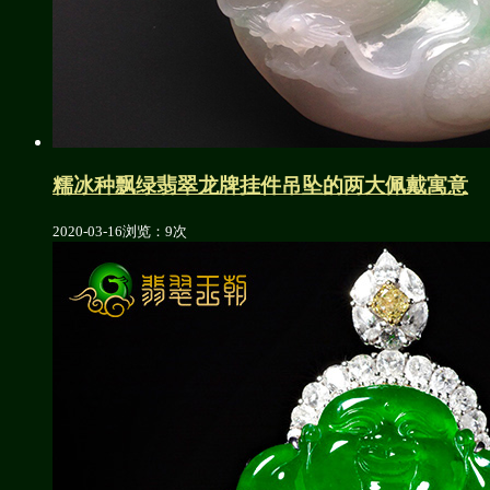
糯冰种飘绿翡翠龙牌挂件吊坠的两大佩戴寓意
2020-03-16
浏览：9次